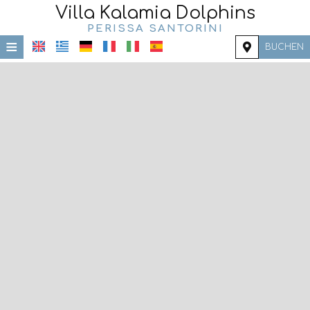
Villa Kalamia Dolphins
PERISSA SANTORINI
≡
BUCHEN
STARTSEITE
STANDORT
UNTERKUNFT
EINRICHTUNGEN
FOTOGALLERIE
NACHFRAGE
KONTAKT